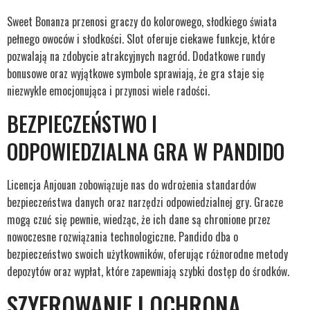
Sweet Bonanza przenosi graczy do kolorowego, słodkiego świata
pełnego owoców i słodkości. Slot oferuje ciekawe funkcje, które
pozwalają na zdobycie atrakcyjnych nagród. Dodatkowe rundy
bonusowe oraz wyjątkowe symbole sprawiają, że gra staje się
niezwykle emocjonująca i przynosi wiele radości.
BEZPIECZEŃSTWO I
ODPOWIEDZIALNA GRA W PANDIDO
Licencja Anjouan zobowiązuje nas do wdrożenia standardów
bezpieczeństwa danych oraz narzędzi odpowiedzialnej gry. Gracze
mogą czuć się pewnie, wiedząc, że ich dane są chronione przez
nowoczesne rozwiązania technologiczne. Pandido dba o
bezpieczeństwo swoich użytkowników, oferując różnorodne metody
depozytów oraz wypłat, które zapewniają szybki dostęp do środków.
SZYFROWANIE I OCHRONA