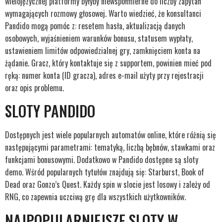
wielojęzycznej platformy byłyby niewspółmierne do liczby zapytań
wymagających rozmowy głosowej. Warto wiedzieć, że konsultanci
Pandido mogą pomóc z: resetem hasła, aktualizacją danych
osobowych, wyjaśnieniem warunków bonusu, statusem wypłaty,
ustawieniem limitów odpowiedzialnej gry, zamknięciem konta na
żądanie. Gracz, który kontaktuje się z supportem, powinien mieć pod
ręką: numer konta (ID gracza), adres e-mail użyty przy rejestracji
oraz opis problemu.
SLOTY PANDIDO
Dostępnych jest wiele popularnych automatów online, które różnią się
następującymi parametrami: tematyką, liczbą bębnów, stawkami oraz
funkcjami bonusowymi. Dodatkowo w Pandido dostępne są sloty
demo. Wśród popularnych tytułów znajdują się: Starburst, Book of
Dead oraz Gonzo’s Quest. Każdy spin w slocie jest losowy i zależy od
RNG, co zapewnia uczciwą grę dla wszystkich użytkowników.
NAJPOPULARNIEJSZE SLOTY W