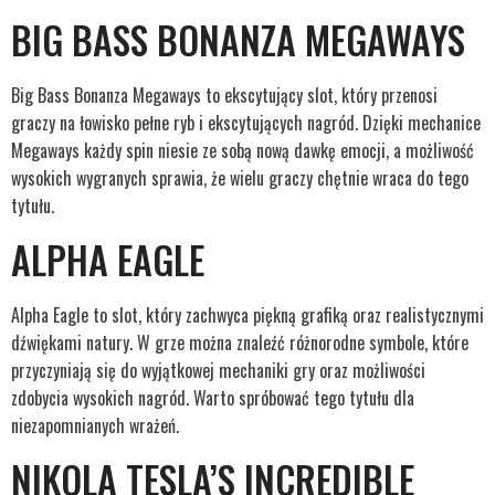
BIG BASS BONANZA MEGAWAYS
Big Bass Bonanza Megaways to ekscytujący slot, który przenosi
graczy na łowisko pełne ryb i ekscytujących nagród. Dzięki mechanice
Megaways każdy spin niesie ze sobą nową dawkę emocji, a możliwość
wysokich wygranych sprawia, że wielu graczy chętnie wraca do tego
tytułu.
ALPHA EAGLE
Alpha Eagle to slot, który zachwyca piękną grafiką oraz realistycznymi
dźwiękami natury. W grze można znaleźć różnorodne symbole, które
przyczyniają się do wyjątkowej mechaniki gry oraz możliwości
zdobycia wysokich nagród. Warto spróbować tego tytułu dla
niezapomnianych wrażeń.
NIKOLA TESLA’S INCREDIBLE