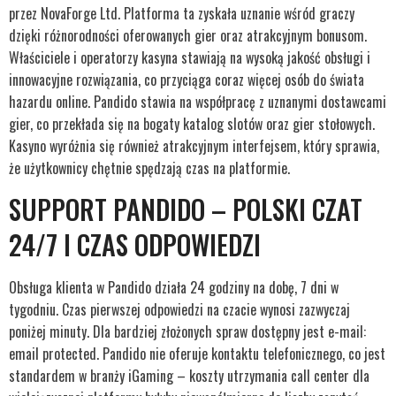
przez NovaForge Ltd. Platforma ta zyskała uznanie wśród graczy
dzięki różnorodności oferowanych gier oraz atrakcyjnym bonusom.
Właściciele i operatorzy kasyna stawiają na wysoką jakość obsługi i
innowacyjne rozwiązania, co przyciąga coraz więcej osób do świata
hazardu online. Pandido stawia na współpracę z uznanymi dostawcami
gier, co przekłada się na bogaty katalog slotów oraz gier stołowych.
Kasyno wyróżnia się również atrakcyjnym interfejsem, który sprawia,
że użytkownicy chętnie spędzają czas na platformie.
SUPPORT PANDIDO – POLSKI CZAT
24/7 I CZAS ODPOWIEDZI
Obsługa klienta w Pandido działa 24 godziny na dobę, 7 dni w
tygodniu. Czas pierwszej odpowiedzi na czacie wynosi zazwyczaj
poniżej minuty. Dla bardziej złożonych spraw dostępny jest e-mail:
email protected. Pandido nie oferuje kontaktu telefonicznego, co jest
standardem w branży iGaming – koszty utrzymania call center dla