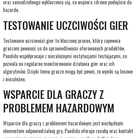
oraz samodzielnego wykluczenia się, co wspiera zdrowe podejście do
hazardu.
TESTOWANIE UCZCIWOŚCI GIER
Testowanie uczciwości gier to kluczowy proces, który zapewnia
graczom pewność co do sprawiedliwości oferowanych produktów.
Pandido współpracuje z niezależnymi instytucjami testującymi, co
pozwala na regularne monitorowanie działania gier oraz ich
algorytmów. Dzięki temu gracze mogą być pewni, że wyniki są losowe
i niezależne.
WSPARCIE DLA GRACZY Z
PROBLEMEM HAZARDOWYM
Wsparcie dla graczy z problemem hazardowym jest niezbędnym
elementem odpowiedzialnej gry. Pandido oferuje zasoby oraz kontakt