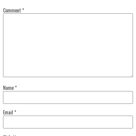
Comment
*
Name
*
Email
*