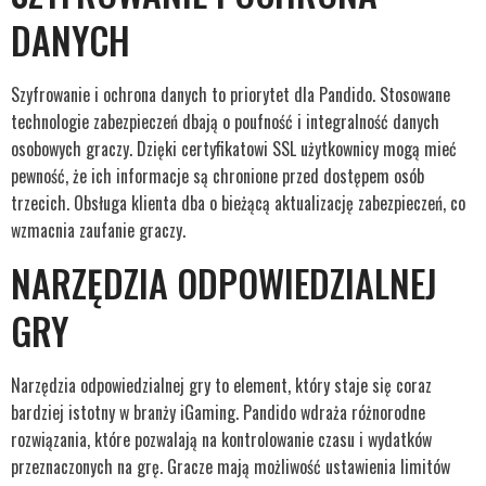
DANYCH
Szyfrowanie i ochrona danych to priorytet dla Pandido. Stosowane
technologie zabezpieczeń dbają o poufność i integralność danych
osobowych graczy. Dzięki certyfikatowi SSL użytkownicy mogą mieć
pewność, że ich informacje są chronione przed dostępem osób
trzecich. Obsługa klienta dba o bieżącą aktualizację zabezpieczeń, co
wzmacnia zaufanie graczy.
NARZĘDZIA ODPOWIEDZIALNEJ
GRY
Narzędzia odpowiedzialnej gry to element, który staje się coraz
bardziej istotny w branży iGaming. Pandido wdraża różnorodne
rozwiązania, które pozwalają na kontrolowanie czasu i wydatków
przeznaczonych na grę. Gracze mają możliwość ustawienia limitów