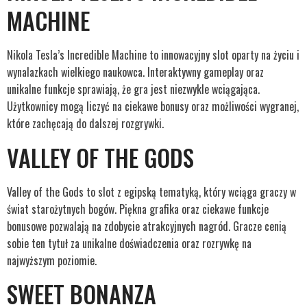
MACHINE
Nikola Tesla’s Incredible Machine to innowacyjny slot oparty na życiu i
wynalazkach wielkiego naukowca. Interaktywny gameplay oraz
unikalne funkcje sprawiają, że gra jest niezwykle wciągająca.
Użytkownicy mogą liczyć na ciekawe bonusy oraz możliwości wygranej,
które zachęcają do dalszej rozgrywki.
VALLEY OF THE GODS
Valley of the Gods to slot z egipską tematyką, który wciąga graczy w
świat starożytnych bogów. Piękna grafika oraz ciekawe funkcje
bonusowe pozwalają na zdobycie atrakcyjnych nagród. Gracze cenią
sobie ten tytuł za unikalne doświadczenia oraz rozrywkę na
najwyższym poziomie.
SWEET BONANZA