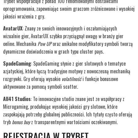
Trybet współpracuje z ponad 100 renomowanymi dostawcami
oprogramowania, zapewniając swoim graczom zróżnicowane i wysokiej
jakości wrażenia z gry.
AvatarUX
: Znany ze swoich innowacyjnych i oszałamiających
wizualnie gier, AvatarUX szybko przyciągnął uwagę w branży gier
online. Mechanika
Pow UP
oraz unikalne modyfikatory symboli tworzą
dynamiczne doświadczenia w grach typu cluster pays.
SpadeGaming
: SpadeGaming słynie z gier slotowych o tematyce
azjatyckiej, które łączą tradycyjne motywy z nowoczesną mechaniką
rozgrywki. Gry oferują wysokie
volatilność
i funkcje bonusowe
aktywowane za pomocą symboli scatter.
All41 Studios
: To innowacyjne studio znane jest ze współpracy z
Microgaming, produkując wysokiej jakości gry slotowe, które
zaspokajają potrzeby globalnej publiczności. Ich tytuły często oferują
tryb
bonus buy
z transparentnymi wartościami oczekiwanymi.
REJESTRACJA W TRYBET