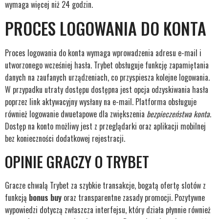
wymaga więcej niż 24 godzin.
PROCES LOGOWANIA DO KONTA
Proces logowania do konta wymaga wprowadzenia adresu e-mail i
utworzonego wcześniej hasła. Trybet obsługuje funkcję zapamiętania
danych na zaufanych urządzeniach, co przyspiesza kolejne logowania.
W przypadku utraty dostępu dostępna jest opcja odzyskiwania hasła
poprzez link aktywacyjny wysłany na e-mail. Platforma obsługuje
również logowanie dwuetapowe dla zwiększenia
bezpieczeństwa konta
.
Dostęp na konto możliwy jest z przeglądarki oraz aplikacji mobilnej
bez konieczności dodatkowej rejestracji.
OPINIE GRACZY O TRYBET
Gracze chwalą Trybet za szybkie transakcje, bogatą ofertę slotów z
funkcją
bonus buy
oraz transparentne zasady promocji. Pozytywne
wypowiedzi dotyczą zwłaszcza interfejsu, który działa płynnie również