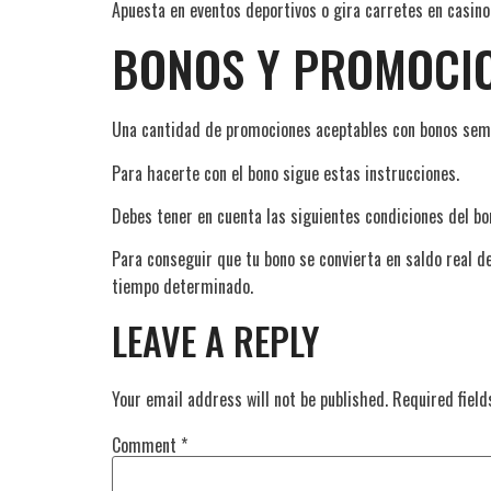
Apuesta en eventos deportivos o gira carretes en casino
BONOS Y PROMOCIO
Una cantidad de promociones aceptables con bonos sem
Para hacerte con el bono sigue estas instrucciones.
Debes tener en cuenta las siguientes condiciones del bo
Para conseguir que tu bono se convierta en saldo real d
tiempo determinado.
LEAVE A REPLY
Your email address will not be published.
Required fiel
Comment
*