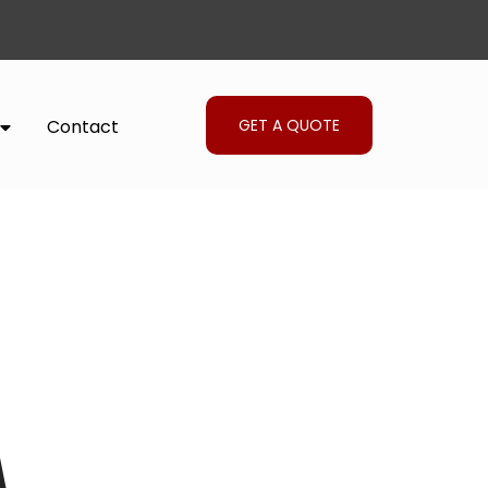
GET A QUOTE
Contact
NK
A