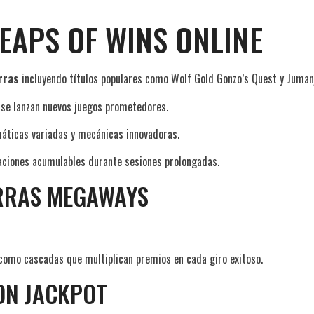
EAPS OF WINS ONLINE
rras
incluyendo títulos populares como Wolf Gold Gonzo’s Quest y Juman
se lanzan nuevos juegos prometedores.
máticas variadas y mecánicas innovadoras.
caciones acumulables durante sesiones prolongadas.
RRAS MEGAWAYS
como cascadas que multiplican premios en cada giro exitoso.
ON JACKPOT