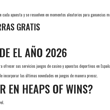
n cada apuesta y se resuelven en momentos aleatorios para ganancias m
RRAS GRATIS
DE EL AÑO 2026
a ofrecer sus servicios juegos de casino y apuestas deportivas en España
ele incorporar las últimas novedades en juegos de manera precoz.
R EN HEAPS OF WINS?
el.