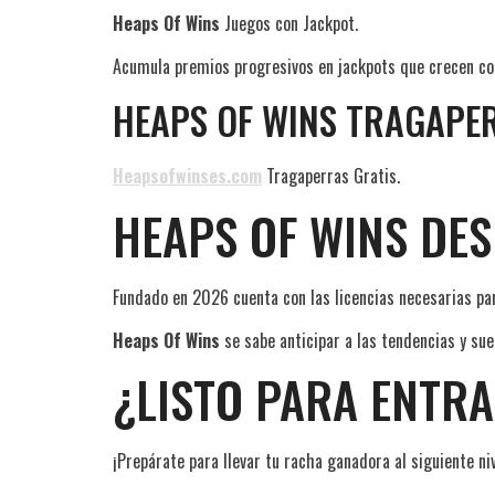
Heaps Of Wins
Juegos con Jackpot.
Acumula premios progresivos en jackpots que crecen co
HEAPS OF WINS TRAGAPE
Heapsofwinses.com
Tragaperras Gratis.
HEAPS OF WINS DES
Fundado en 2026 cuenta con las licencias necesarias par
Heaps Of Wins
se sabe anticipar a las tendencias y su
¿LISTO PARA ENTRA
¡Prepárate para llevar tu racha ganadora al siguiente niv