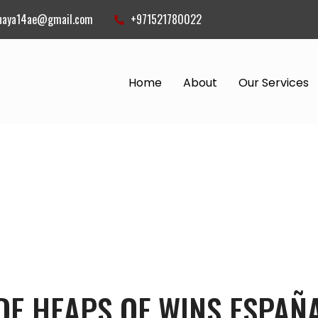
naya14ae@gmail.com
+971521780022
Home
About
Our Services
 WINS APP LI
DE HEAPS OF WINS ESPAÑ