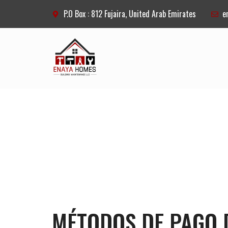
P.O Box : 812 Fujaira, United Arab Emirates
e
HEAPS OF
LETÖLTÉSE
MÉTODOS DE PAGO 